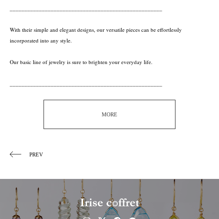
____________________________________________________
With their simple and elegant designs, our versatile pieces can be effortlessly
incorporated into any style.
Our basic line of jewelry is sure to brighten your everyday life.
____________________________________________________
MORE
PREV