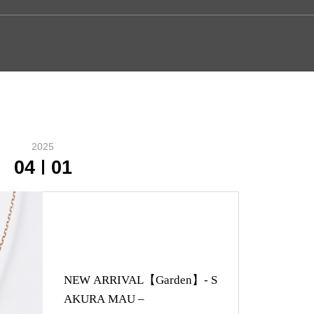
2025
04
01
NEW ARRIVAL【Garden】- S
AKURA MAU –