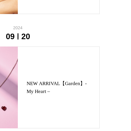
2024
09
20
NEW ARRIVAL【Garden】-
My Heart –