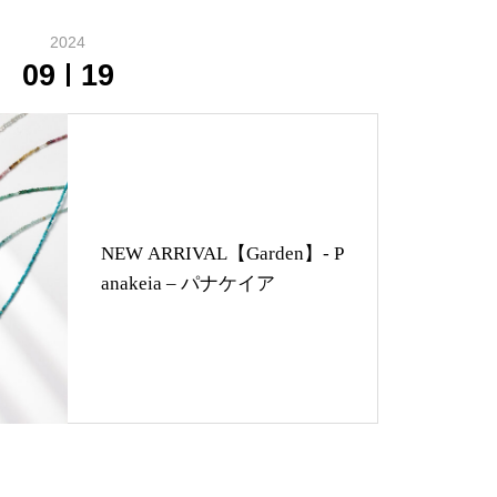
2024
09
19
NEW ARRIVAL【Garden】- P
anakeia – パナケイア