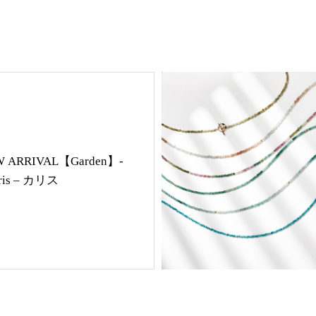
 ARRIVAL【Garden】-
Charis – カリス