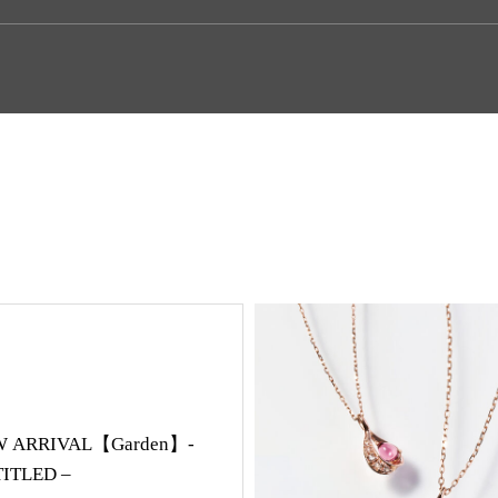
NEWS
 ARRIVAL【Garden】-
ITLED –