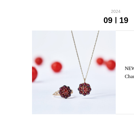
2024
09
19
NEW