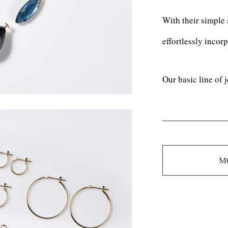
With their simple 
effortlessly incor
Our basic line of j
______________
M