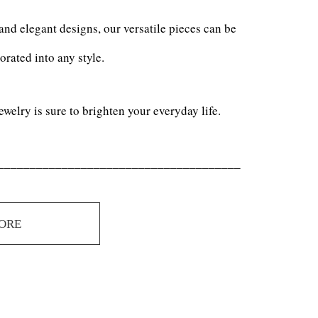
and elegant designs, our versatile pieces can be
porated into any style.
ewelry is sure to brighten your everyday life.
______________________________________
ORE