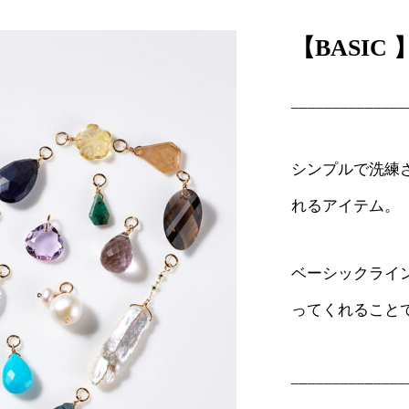
【BASIC 
______________
シンプルで洗練
れるアイテム。
ベーシックライ
ってくれること
______________