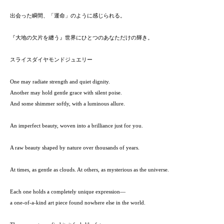
出会った瞬間、「運命」のように感じられる。
『大地の欠片を纏う』世界にひとつのあなただけの輝き。
スライスダイヤモンドジュエリー
One may radiate strength and quiet dignity.
Another may hold gentle grace with silent poise.
And some shimmer softly, with a luminous allure.
An imperfect beauty, woven into a brilliance just for you.
A raw beauty shaped by nature over thousands of years.
At times, as gentle as clouds. At others, as mysterious as the universe.
Each one holds a completely unique expression—
a one-of-a-kind art piece found nowhere else in the world.