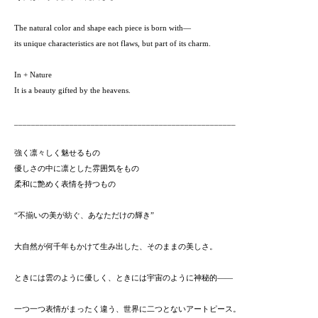
The natural color and shape each piece is born with—
its unique characteristics are not flaws, but part of its charm.
In + Nature
It is a beauty gifted by the heavens.
____________________________________________________
強く凛々しく魅せるもの
優しさの中に凛とした雰囲気をもの
柔和に艶めく表情を持つもの
“不揃いの美が紡ぐ、あなただけの輝き”
大自然が何千年もかけて生み出した、そのままの美しさ。
ときには雲のように優しく、ときには宇宙のように神秘的——
一つ一つ表情がまったく違う、世界に二つとないアートピース。