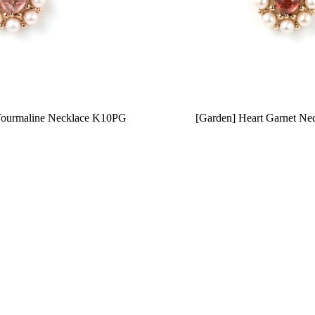
 Tourmaline Necklace K10PG
[Garden] Heart Garnet N