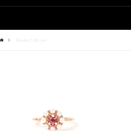
【Garden 】 My Love