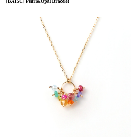
[BAISC] Pearl&Opal Bracelet