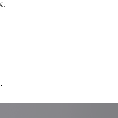
辺。
．．