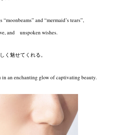
 as “moonbeams” and “mermaid’s tears”,
ove, and unspoken wishes.
しく魅せてくれる。
u in an enchanting glow of captivating beauty.