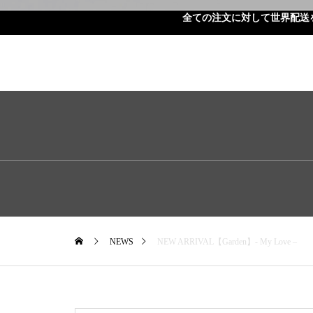
全ての注文に対して世界配送
NEWS
NEW ARRIVAL【Garden】- My Love –