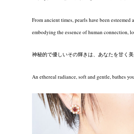
From ancient times, pearls have been esteemed
embodying the essence of human connection, l
神秘的で優しいその輝きは、
あなたを甘く美
An ethereal radiance, soft and gentle, bathes yo