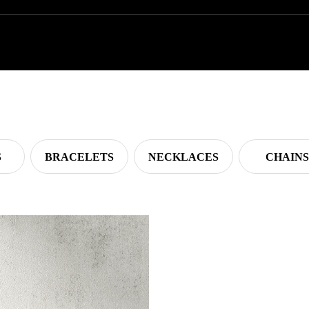
COLLECTION
S
BRACELETS
NECKLACES
CHAINS