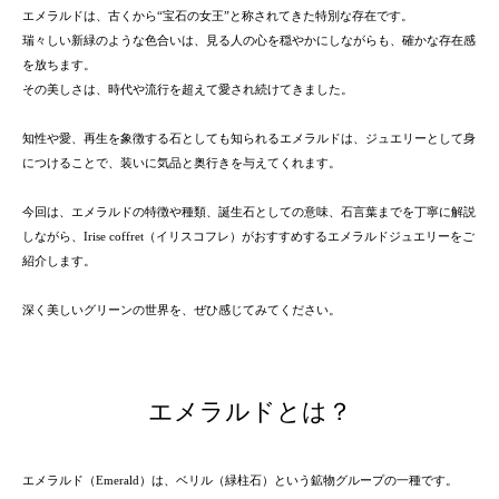
エメラルドは、古くから“宝石の女王”と称されてきた特別な存在です。
瑞々しい新緑のような色合いは、見る人の心を穏やかにしながらも、確かな存在感
を放ちます。
その美しさは、時代や流行を超えて愛され続けてきました。
知性や愛、再生を象徴する石としても知られるエメラルドは、ジュエリーとして身
につけることで、装いに気品と奥行きを与えてくれます。
今回は、エメラルドの特徴や種類、誕生石としての意味、石言葉までを丁寧に解説
しながら、Irise coffret（イリスコフレ）がおすすめするエメラルドジュエリーをご
紹介します。
深く美しいグリーンの世界を、ぜひ感じてみてください。
エメラルドとは？
エメラルド（Emerald）は、ベリル（緑柱石）という鉱物グループの一種です。