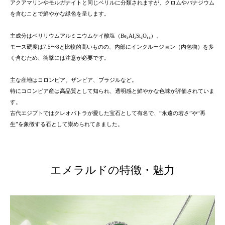
アクアマリンやモルガナイトと同じベリルに分類されますが、クロムやバナジウム
を含むことで鮮やかな緑色を呈します。
主成分はベリリウムアルミニウムケイ酸塩（Be₃Al₂Si₆O₁₈）。
モース硬度は7.5〜8と比較的高いものの、内部にインクルージョン（内包物）を多
く含むため、衝撃には注意が必要です。
主な産地はコロンビア、ザンビア、ブラジルなど。
特にコロンビア産は高品質として知られ、透明感と鮮やかな色味が評価されていま
す。
古代エジプトではクレオパトラが愛した宝石として有名で、“永遠の若さ”や“再
生”を象徴する石として崇められてきました。
エメラルドの特徴・魅力